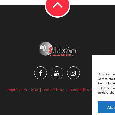
Um dir ein 
Geräteinfor
Technologie
auf dieser 
Impressum
|
AGB
|
Datenschutz
|
Datenschutzerklärung
zurückziehs
Akz