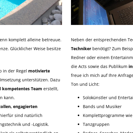
denn komplett alleine betreuue.
Neben der entsprechenden Tec
nze. Glücklicher Weise besitze
Techniker
benötigt? Zum Beis
Redner oder einem Entertainm
die Acts sowie das Publikum
in
b in der Regel
motivierte
freue ich mich auf Ihre Anfrag
 Umsetzung unterstützen. Dazu
Ton und Licht:
nd kompetentes Team
erstellt,
n kann.
Solokünstler und Enterta
tollen, engagierten
Bands und Musiker
hierfür sind natürlich
Komplettprogramme wie 
gstechnik und -Logistik.
Tanzgruppen