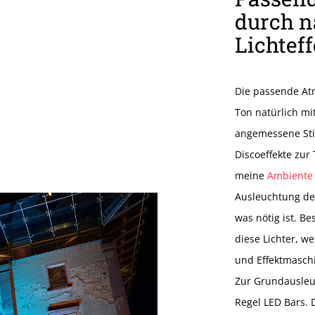
durch n
Lichtef
Die passende At
Ton natürlich mi
angemessene Sti
Discoeffekte zur
meine
Ambiente
Ausleuchtung der 
was nötig ist. B
diese Lichter, w
und Effektmaschi
Zur Grundausleuc
Regel LED Bars. 