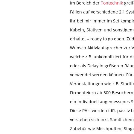
Im Bereich der
Tontechnik
greif
Fällen auf verschiedene 2.1 Sys
ihr bei mir immer im Set komple
Kabeln, Stativen und sonstige
erhaltet – ready to go eben. Z
Wunsch Aktivlautsprecher zur 
welche z.B. unkompliziert für 
oder als Delay in größeren Räu
verwendet werden können. Für
Veranstaltungen wie z.B. Stadtf
Firmenfeiern ab 500 Besuchern 
ein individuell angemessenes
Diese PA s werden idR. passiv 
verstehen sich inkl. Sämtlich
Zubehör wie Mischpulten, Stag