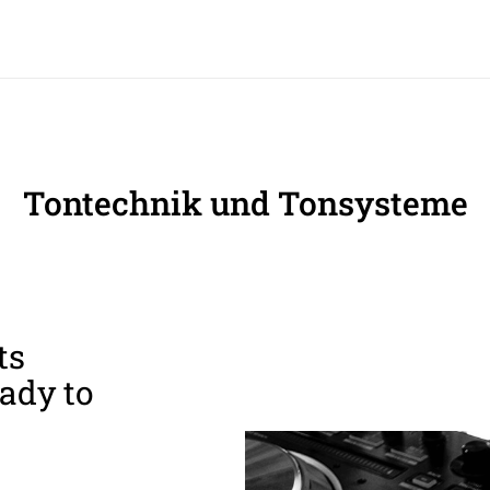
Tontechnik und Tonsysteme
ts
ady to