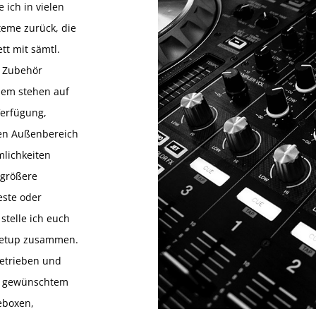
e ich in vielen
teme zurück, die
tt mit sämtl.
m Zubehör
udem stehen auf
Verfügung,
den Außenbereich
mlichkeiten
 größere
este oder
stelle ich euch
 Setup zusammen.
betrieben und
em gewünschtem
eboxen,